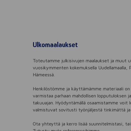
Ulkomaalaukset
Toteutamme julkisivujen maalaukset ja muut u
vuosikymmenten kokemuksella Uudellamaalla, Pi
Hämeessä.
Henkilöstömme ja käyttämämme materiaali on 
varmistaa parhaan mahdollisen lopputuloksen ja
takuuajan. Hyödyntämällä osaamistamme voit lu
valmistuvat sovitusti työnjäljestä tinkimättä ja
Ota yhteyttä ja kerro lisää suunnitelmistasi, ta
Tutustu myös referensseihimme.