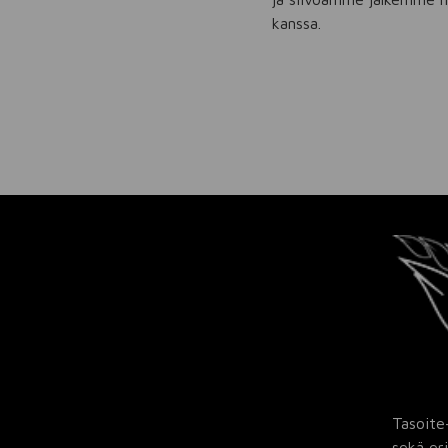
kanssa.
Tasoite
sekä eri