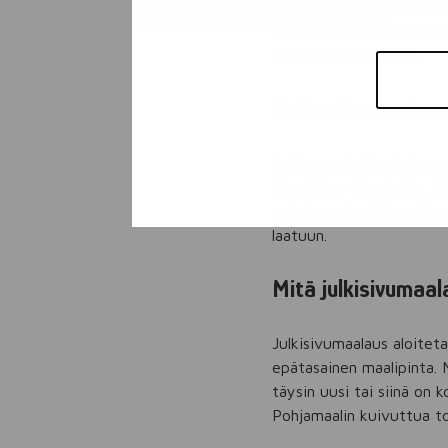
välein riippuen kiinteist
ammattitaidolla, maalip
tarvetta pidemmälle.
Voiko ulkomaalaus
Jotta maalipinta kuivuu o
lämpötilan +5 astetta. T
sadekuurot eivät estä m
laatuun.
Mitä julkisivumaal
Julkisivumaalaus aloiteta
epätasainen maalipinta. M
täysin uusi tai siinä on
Pohjamaalin kuivuttua to