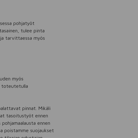
ksessa pohjatyöt
asainen, tulee pinta
 ja tarvittaessa myös
vuuden myös
 toteutetulla
alattavat pinnat. Mikäli
vat tasoitustyöt ennen
s pohjamaalausta ennen
ttua poistamme suojaukset
n tilaajan edustajan