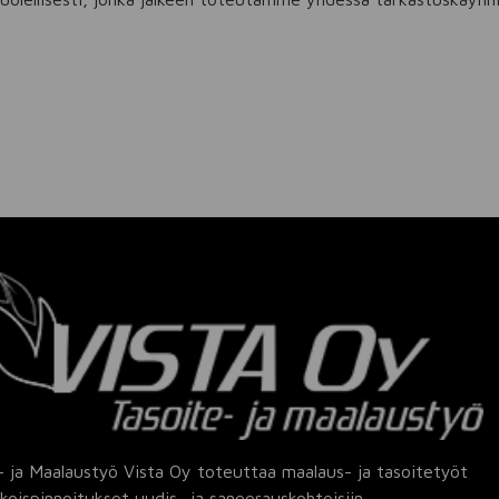
- ja Maalaustyö Vista Oy toteuttaa maalaus- ja tasoitetyöt
koispinnoitukset uudis- ja saneerauskohteisiin.