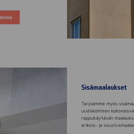
himme
Sisämaalaukset
Tarjoamme myös sisämaala
uudiskohteen kokonaisval
rappukäytävän maalaukse
erikois- ja sisustusmaalau