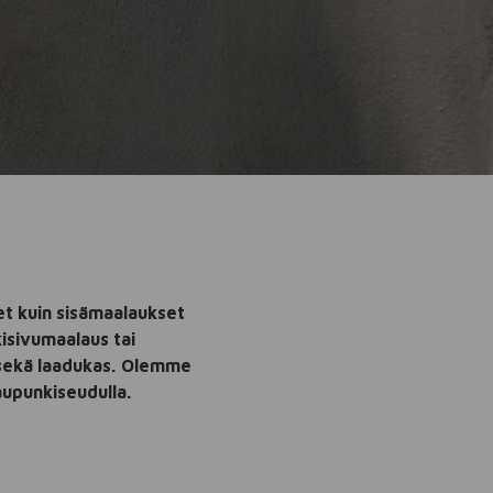
et kuin sisämaalaukset
isivumaalaus tai
sekä laadukas.
Olemme
upunkiseudulla.