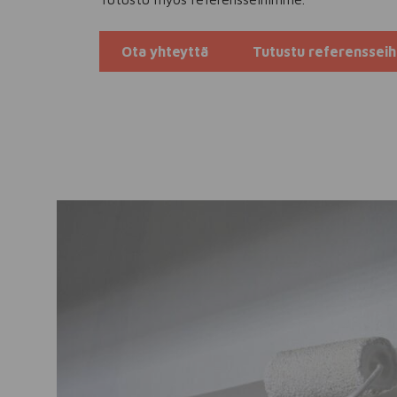
Ota yhteyttä
Tutustu referenssei