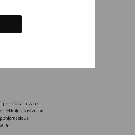
isesti ja
lkoverhousremontin
lla alle 80 % ja
kuusta syyskuuhun. Pienet
taa lopputuloksen
sa poistamalla vanha
n. Mikäli julkisivu on
 pohjamaalaus.
ella.