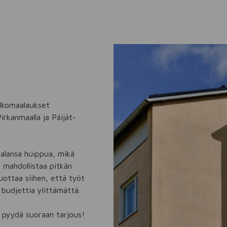
lkomaalaukset
rkanmaalla ja Päijät-
alansa huippua, mikä
 mahdollistaa pitkän
ottaa siihen, että työt
 budjettia ylittämättä.
i pyydä suoraan tarjous!