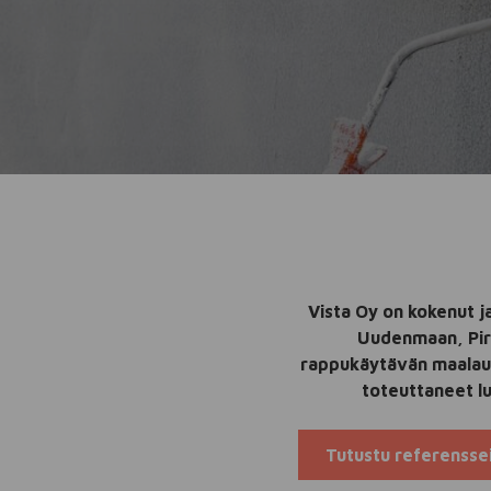
Vista Oy on kokenut j
Uudenmaan, Pirk
rappukäytävän maalau
toteuttaneet l
Tutustu referenss