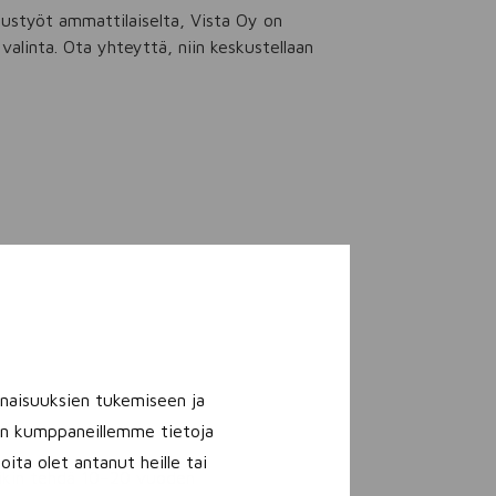
ustyöt ammattilaiselta, Vista Oy on
valinta. Ota yhteyttä, niin keskustellaan
naisuuksien tukemiseen ja
lan kumppaneillemme tietoja
ita olet antanut heille tai
isikin tehdä 10–20 vuoden