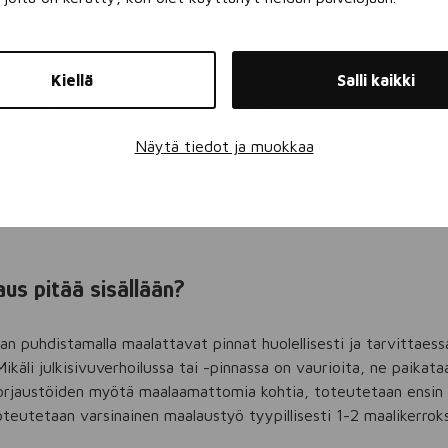
ön sijainnista ja sääolosuhteista. Kun maalaustyöt tehdään huolell
inta kestää hyvänä pidempään, mikä siirtää myös suuremman u
Kiellä
Salli kaikki
töitä tehdä huonolla säällä?
Näytä tiedot ja muokkaa
ikealla tavalla ja pinnasta tulee kestävä, ilmankosteuden tulisi o
ästä syystä Suomessa otollisin aika ulkomaalaukselle on touko
aalaustöitä, mutta pidempään jatkuva sateinen sää voi vaikut
aus pitää sisällään?
an puhdistamalla maalattavat pinnat huolellisesti ja tarvittaes
ikäli julkisivuverhoilussa tai -pinnassa on vaurioita, ne paikataa
 korjaustöiden myötä maalaamattomia kohtia, toteutetaan ensin
teutetaan varsinainen maalaustyö tyypillisesti 1-2 maalikerroks