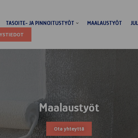
TASOITE- JA PINNOITUSTYÖT
MAALAUSTYÖT
JU
Open
sub-
YSTIEDOT
menu
Maalaustyöt
Ota yhteyttä