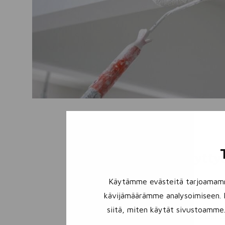
Usein kysytty
Käytämme evästeitä tarjoamamme 
Kuinka usein ulkom
kävijämäärämme analysoimiseen. L
siitä, miten käytät sivustoamme.
Maalipinnalla on tärkeä 