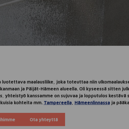
a luotettava maalausliike, joka toteuttaa niin ulkomaalauks
anmaan ja Päijät-Hämeen alueella. Oli kyseessä sitten julk
s
,
yhteistyö kanssamme on sujuvaa ja lopputulos kestävä 
ukuisia kohteita mm.
Tampereella
,
Hämeenlinnassa
ja pääka
eihimme
Ota yhteyttä