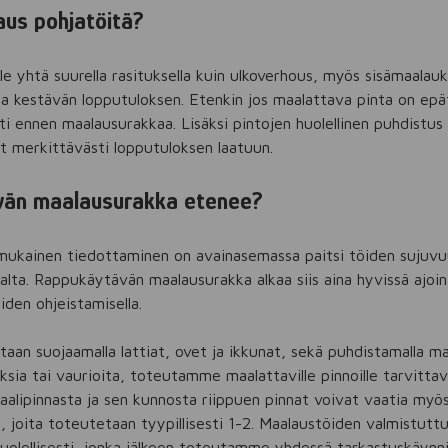
aus pohjatöitä?
ole yhtä suurella rasituksella kuin ulkoverhous, myös sisämaalau
a kestävän lopputuloksen. Etenkin jos maalattava pinta on epät
i ennen maalausurakkaa. Lisäksi pintojen huolellinen puhdistus
t merkittävästi lopputuloksen laatuun.
vän maalausurakka etenee?
nmukainen tiedottaminen on avainasemassa paitsi töiden suju
ta. Rappukäytävän maalausurakka alkaa siis aina hyvissä ajoin
iden ohjeistamisella.
taan suojaamalla lattiat, ovet ja ikkunat, sekä puhdistamalla ma
ksia tai vaurioita, toteutamme maalattaville pinnoille tarvitta
alipinnasta ja sen kunnosta riippuen pinnat voivat vaatia myö
ia, joita toteutetaan tyypillisesti 1-2. Maalaustöiden valmistu
olellisesti, jonka jälkeen toteutamme yhdessä tarkastuskäynni