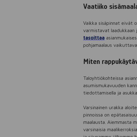
Vaatiiko sisämaal
Vaikka sisäpinnat eivät 
varmistavat laadukkaan j
tasoittaa
asianmukaisest
pohjamaalaus vaikuttava
Miten rappukäytä
Taloyhtiökohteissa asia
asumismukavuuden kannal
tiedottamisella ja asukka
Varsinainen urakka aloite
pinnoissa on epätasaisuu
maalausta. Aiemmasta ma
varsinaisia maalikerroks
ja siivoamme jälkemme hu