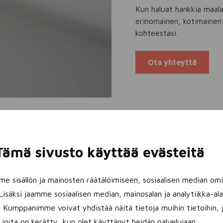
Kun haluat hankkia maala
erinomainen, kotimainen 
kohteestasi.
Ota yhteyttä
Tämä sivusto käyttää evästeitä
ä maalaustöistä
sisällön ja mainosten räätälöimiseen, sosiaalisen median omi
aalaus tulisi tehdä?
isäksi jaamme sosiaalisen median, mainosalan ja analytiikka-a
 Kumppanimme voivat yhdistää näitä tietoja muihin tietoihin, jo
tehtävä julkisivurakenteiden suojauksessa. Julkisivumaalaus tul
joita on kerätty, kun olet käyttänyt heidän palvelujaan.